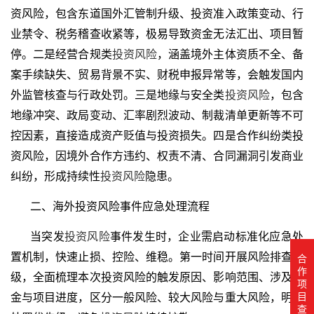
资风险，包含东道国外汇管制升级、投资准入政策变动、行
业禁令、税务稽查收紧等，极易导致资金无法汇出、项目暂
停。二是经营合规类
投资风险
，涵盖境外主体资质不全、备
案手续缺失、贸易背景不实、财税申报异常等，会触发国内
外监管核查与行政处罚。三是地缘与安全类
投资风险
，包含
地缘冲突、政局变动、汇率剧烈波动、制裁清单更新等不可
控因素，直接造成资产贬值与投资损失。四是合作纠纷类投
资风险，因境外合作方违约、权责不清、合同漏洞引发商业
纠纷，形成持续性
投资风险
隐患。
二、海外投资风险事件应急处理流程
当突发
投资风险
事件发生时，企业需启动标准化应急处
置机制，快速止损、控险、维稳。第一时间开展风险排查定
合
作
级，全面梳理本次投资风险的触发原因、影响范围、涉及资
项
目
金与项目进度，区分一般风险、较大风险与重大风险，明确
查