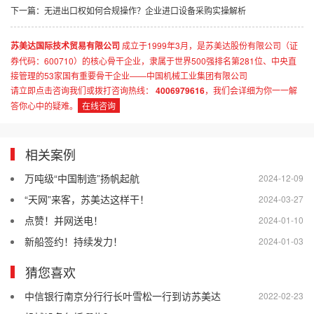
下一篇：
无进出口权如何合规操作？企业进口设备采购实操解析
苏美达国际技术贸易有限公司
成立于1999年3月，是苏美达股份有限公司（证
券代码：600710）的核心骨干企业，隶属于世界500强排名第281位、中央直
接管理的53家国有重要骨干企业——中国机械工业集团有限公司
请立即点击咨询我们或拨打咨询热线：
4006979616
，我们会详细为你一一解
答你心中的疑难。
在线咨询
相关案例
万吨级“中国制造”扬帆起航
2024-12-09
“天网”来客，苏美达这样干！
2024-03-27
点赞！并网送电！
2024-01-10
新船签约！持续发力！
2024-01-03
猜您喜欢
中信银行南京分行行长叶雪松一行到访苏美达
2022-02-23