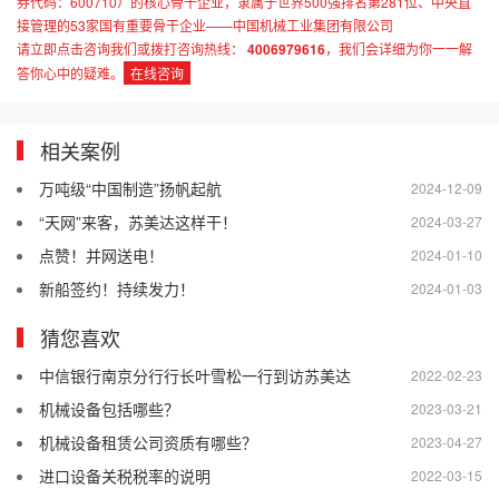
券代码：600710）的核心骨干企业，隶属于世界500强排名第281位、中央直
接管理的53家国有重要骨干企业——中国机械工业集团有限公司
请立即点击咨询我们或拨打咨询热线：
4006979616
，我们会详细为你一一解
答你心中的疑难。
在线咨询
相关案例
万吨级“中国制造”扬帆起航
2024-12-09
“天网”来客，苏美达这样干！
2024-03-27
点赞！并网送电！
2024-01-10
新船签约！持续发力！
2024-01-03
猜您喜欢
中信银行南京分行行长叶雪松一行到访苏美达
2022-02-23
机械设备包括哪些？
2023-03-21
机械设备租赁公司资质有哪些？
2023-04-27
进口设备关税税率的说明
2022-03-15