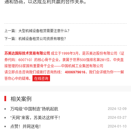
通和协商，以达成互利共赢的合作关系。
上一篇：
大型机械设备租赁需要注意什么？
下一篇：
机械设备租赁公司资质有哪些？
苏美达国际技术贸易有限公司
成立于1999年3月，是苏美达股份有限公司（证
券代码：600710）的核心骨干企业，隶属于世界500强排名第281位、中央直
接管理的53家国有重要骨干企业——中国机械工业集团有限公司
请立即点击咨询我们或拨打咨询热线：
4006979616
，我们会详细为你一一解
答你心中的疑难。
在线咨询
相关案例
万吨级“中国制造”扬帆起航
2024-12-09
“天网”来客，苏美达这样干！
2024-03-27
点赞！并网送电！
2024-01-10