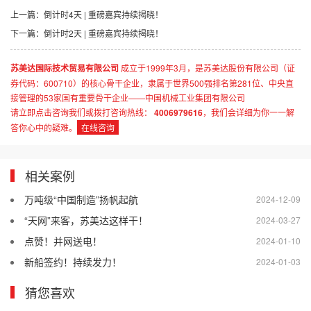
上一篇：
倒计时4天 | 重磅嘉宾持续揭晓！
下一篇：
倒计时2天 | 重磅嘉宾持续揭晓！
苏美达国际技术贸易有限公司
成立于1999年3月，是苏美达股份有限公司（证
券代码：600710）的核心骨干企业，隶属于世界500强排名第281位、中央直
接管理的53家国有重要骨干企业——中国机械工业集团有限公司
请立即点击咨询我们或拨打咨询热线：
4006979616
，我们会详细为你一一解
答你心中的疑难。
在线咨询
相关案例
万吨级“中国制造”扬帆起航
2024-12-09
“天网”来客，苏美达这样干！
2024-03-27
点赞！并网送电！
2024-01-10
新船签约！持续发力！
2024-01-03
猜您喜欢