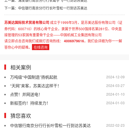
上一篇：
浦发银行南京分行行长葛宇飞一行到访苏美达
下一篇：
中信银行南京分行行长叶雪松一行到访苏美达
苏美达国际技术贸易有限公司
成立于1999年3月，是苏美达股份有限公司（证
券代码：600710）的核心骨干企业，隶属于世界500强排名第281位、中央直
接管理的53家国有重要骨干企业——中国机械工业集团有限公司
请立即点击咨询我们或拨打咨询热线：
4006979616
，我们会详细为你一一解
答你心中的疑难。
在线咨询
相关案例
万吨级“中国制造”扬帆起航
2024-12-09
“天网”来客，苏美达这样干！
2024-03-27
点赞！并网送电！
2024-01-10
新船签约！持续发力！
2024-01-03
猜您喜欢
中信银行南京分行行长叶雪松一行到访苏美达
2022-02-23