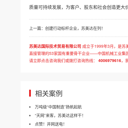
质量可持续发展，为客户、股东和社会创造更大
上一篇：
创建行动标杆企业，苏美达在列！
苏美达国际技术贸易有限公司
成立于1999年3月，是苏
直接管理的53家国有重要骨干企业——中国机械工业集
请立即点击咨询我们或拨打咨询热线：
4006979616
，
相关案例
万吨级“中国制造”扬帆起航
“天网”来客，苏美达这样干！
点赞！并网送电！