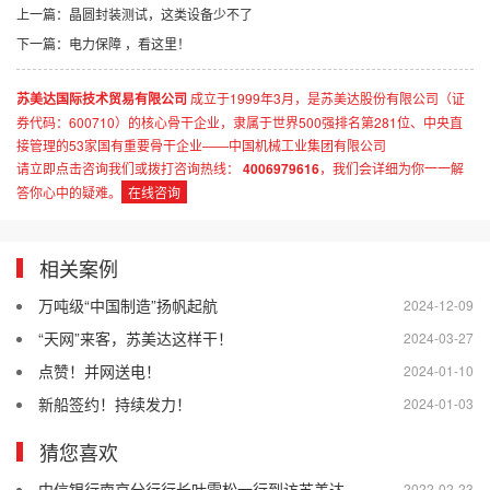
上一篇：
晶圆封装测试，这类设备少不了
下一篇：
电力保障 ，看这里！
苏美达国际技术贸易有限公司
成立于1999年3月，是苏美达股份有限公司（证
券代码：600710）的核心骨干企业，隶属于世界500强排名第281位、中央直
接管理的53家国有重要骨干企业——中国机械工业集团有限公司
请立即点击咨询我们或拨打咨询热线：
4006979616
，我们会详细为你一一解
答你心中的疑难。
在线咨询
相关案例
万吨级“中国制造”扬帆起航
2024-12-09
“天网”来客，苏美达这样干！
2024-03-27
点赞！并网送电！
2024-01-10
新船签约！持续发力！
2024-01-03
猜您喜欢
中信银行南京分行行长叶雪松一行到访苏美达
2022-02-23