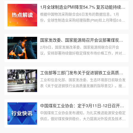
1月全球制造业PMI降至54.7% 复苏动能持续减弱
根据中国物流采购联合会6日发布的数据信息，1月
份，全球性制造业采购经理指数(PMI)较上月降低0.6个
百分点至54.7%，持续两个月环比下降，表明全球性制
造业恢复趋势持续，但恢复势头持续...
国家发改委、国家能源局召开会议部署煤炭保供稳价工作
2月9日，国家发展改革委、国家能源局联合召开会
议，安排部署持续做好稳定煤炭市场价格工作，并对监
测发现的部分煤炭价格虚高企业进行了约谈提醒，要求
抓紧核查整改。会议强调，煤炭生...
工信部等三部门发布关于促进钢铁工业高质量发展的指导意见
工业和信息化部、国家发改委、生态环境部日前联合发
表《关于促进钢铁行业高质量发展的指导意见》。按照
指导意见，到2025年，钢铁产业将主要形成布局结构
合理、资源供应稳定、技术设备...
中国煤炭工业协会：定于3月11日-12日召开2022年中国国际煤炭贸促...
中国煤炭工业协会发布通知，为扎实推进能源安全稳定
供应，做好煤炭保供稳价，大力提高对外投资及技术合
作水平，经研究，定于3月11日-12日召开2022年中国
国际煤炭贸促会议。来源：中国...