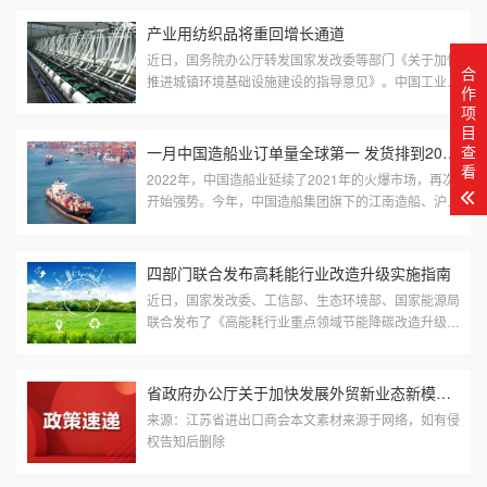
期。。进入虎年，广州多家外贸...
产业用纺织品将重回增长通道
近日，国务院办公厅转发国家发改委等部门《关于加快
合
推进城镇环境基础设施建设的指导意见》。中国工业纺
作
织行业协会会长李桂梅在接受记者采访时表示：《指导
项
意见》的发布为工业纺织行业...
目
查
一月中国造船业订单量全球第一 发货排到2025年
看
2022年，中国造船业延续了2021年的火爆市场，再次
开始强势。今年，中国造船集团旗下的江南造船、沪东
中华、外高桥造船三大造船企业，在中国造船业重镇上
海，1月份新船订单金额和完工量...
四部门联合发布高耗能行业改造升级实施指南
近日，国家发改委、工信部、生态环境部、国家能源局
联合发布了《高能耗行业重点领域节能降碳改造升级实
施指南（2022版）》，提出了炼油、乙烯、钢铁、焦
化等17个行业节能降碳改造升级...
省政府办公厅关于加快发展外贸新业态新模式的若干措施
来源：江苏省进出口商会本文素材来源于网络，如有侵
权告知后删除