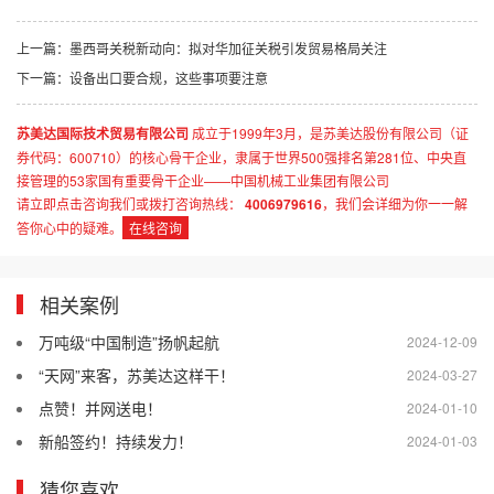
上一篇：
墨西哥关税新动向：拟对华加征关税引发贸易格局关注
下一篇：
设备出口要合规，这些事项要注意
苏美达国际技术贸易有限公司
成立于1999年3月，是苏美达股份有限公司（证
券代码：600710）的核心骨干企业，隶属于世界500强排名第281位、中央直
接管理的53家国有重要骨干企业——中国机械工业集团有限公司
请立即点击咨询我们或拨打咨询热线：
4006979616
，我们会详细为你一一解
答你心中的疑难。
在线咨询
相关案例
万吨级“中国制造”扬帆起航
2024-12-09
“天网”来客，苏美达这样干！
2024-03-27
点赞！并网送电！
2024-01-10
新船签约！持续发力！
2024-01-03
猜您喜欢