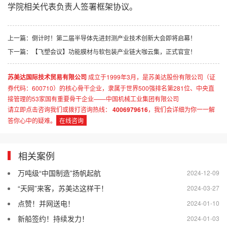
学院相关代表负责人签署框架协议。
上一篇：
倒计时！第二届半导体先进封测产业技术创新大会即将启幕！
下一篇：
【飞塑会议】功能膜材与软包装产业链大咖云集，正式官宣！
苏美达国际技术贸易有限公司
成立于1999年3月，是苏美达股份有限公司（证
券代码：600710）的核心骨干企业，隶属于世界500强排名第281位、中央直
接管理的53家国有重要骨干企业——中国机械工业集团有限公司
请立即点击咨询我们或拨打咨询热线：
4006979616
，我们会详细为你一一解
答你心中的疑难。
在线咨询
相关案例
万吨级“中国制造”扬帆起航
2024-12-09
“天网”来客，苏美达这样干！
2024-03-27
点赞！并网送电！
2024-01-10
新船签约！持续发力！
2024-01-03